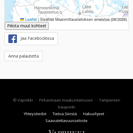
Leaflet
|
Sisältää Maanmittauslaitoksen aineistoa (08/2026)
Piilota muut kohteet
Jaa Facebookissa
Anna palautetta
©
Vapriikki
·
Pirkanmaan maakuntamuseo
·
Tampereen
kaupunki
Yhteystiedot
·
Tietoa Siiristä
·
Hakuohjeet
·
Saavutettavuusseloste