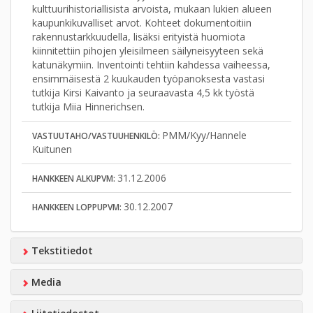
kulttuurihistoriallisista arvoista, mukaan lukien alueen
kaupunkikuvalliset arvot. Kohteet dokumentoitiin
rakennustarkkuudella, lisäksi erityistä huomiota
kiinnitettiin pihojen yleisilmeen säilyneisyyteen sekä
katunäkymiin. Inventointi tehtiin kahdessa vaiheessa,
ensimmäisestä 2 kuukauden työpanoksesta vastasi
tutkija Kirsi Kaivanto ja seuraavasta 4,5 kk työstä
tutkija Miia Hinnerichsen.
PMM/Kyy/Hannele
VASTUUTAHO/VASTUUHENKILÖ:
Kuitunen
31.12.2006
HANKKEEN ALKUPVM:
30.12.2007
HANKKEEN LOPPUPVM:
Tekstitiedot
Media