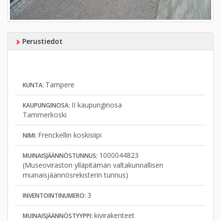
Perustiedot
Tampere
KUNTA:
II kaupunginosa
KAUPUNGINOSA:
Tammerkoski
Frenckellin koskisiipi
NIMI:
1000044823
MUINAISJÄÄNNÖSTUNNUS:
(Museoviraston ylläpitämän valtakunnallisen
muinaisjäännösrekisterin tunnus)
3
INVENTOINTINUMERO:
kivirakenteet
MUINAISJÄÄNNÖSTYYPPI: