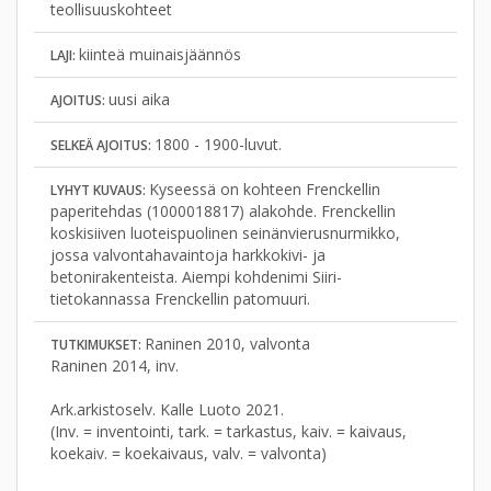
teollisuuskohteet
kiinteä muinaisjäännös
LAJI:
uusi aika
AJOITUS:
1800 - 1900-luvut.
SELKEÄ AJOITUS:
Kyseessä on kohteen Frenckellin
LYHYT KUVAUS:
paperitehdas (1000018817) alakohde. Frenckellin
koskisiiven luoteispuolinen seinänvierusnurmikko,
jossa valvontahavaintoja harkkokivi- ja
betonirakenteista. Aiempi kohdenimi Siiri-
tietokannassa Frenckellin patomuuri.
Raninen 2010, valvonta
TUTKIMUKSET:
Raninen 2014, inv.
Ark.arkistoselv. Kalle Luoto 2021.
(Inv. = inventointi, tark. = tarkastus, kaiv. = kaivaus,
koekaiv. = koekaivaus, valv. = valvonta)