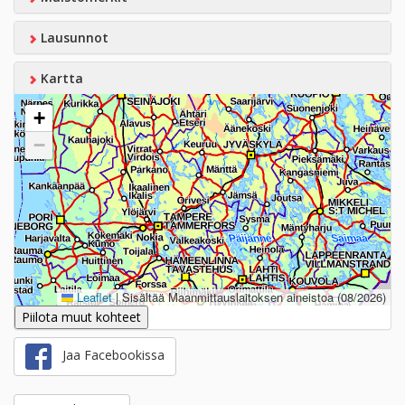
Lausunnot
Kartta
+
−
Leaflet
|
Sisältää Maanmittauslaitoksen aineistoa (08/2026)
Piilota muut kohteet
Jaa Facebookissa