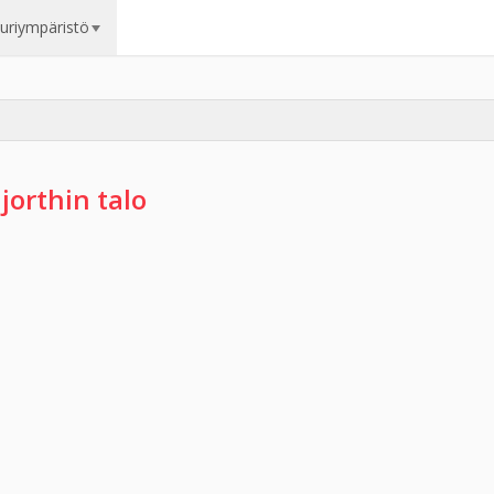
uuriympäristö
jorthin talo