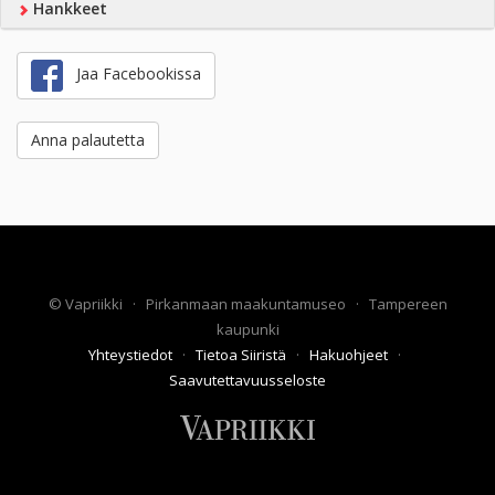
Hankkeet
Jaa Facebookissa
Anna palautetta
©
Vapriikki
·
Pirkanmaan maakuntamuseo
·
Tampereen
kaupunki
Yhteystiedot
·
Tietoa Siiristä
·
Hakuohjeet
·
Saavutettavuusseloste