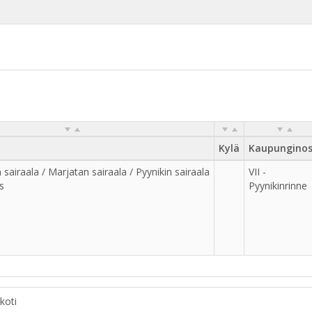
Kylä
Kaupungino
sairaala / Marjatan sairaala / Pyynikin sairaala
VII -
s
Pyynikinrinne
koti