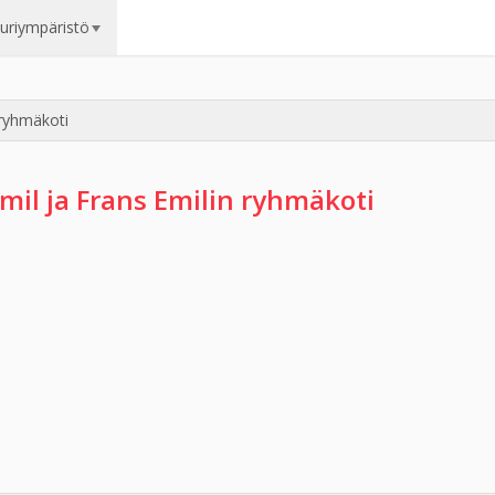
uuriympäristö
 ryhmäkoti
Emil ja Frans Emilin ryhmäkoti