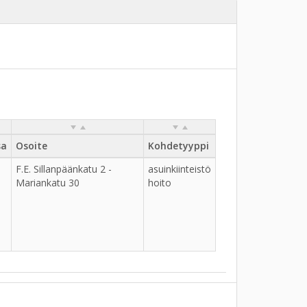
sa
Osoite
Kohdetyyppi
F.E. Sillanpäänkatu 2 -
asuinkiinteistö
Mariankatu 30
hoito