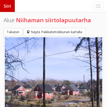
Siiri
Alue
Niihaman siirtolapuutarha
Takaisin
Näytä Paikkatietoikkunan kartalla