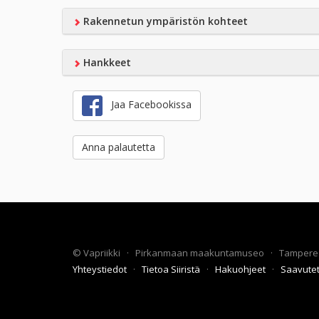
Rakennetun ympäristön kohteet
Hankkeet
Jaa Facebookissa
Anna palautetta
©
Vapriikki
·
Pirkanmaan maakuntamuseo
·
Tampere
Yhteystiedot
·
Tietoa Siiristä
·
Hakuohjeet
·
Saavute