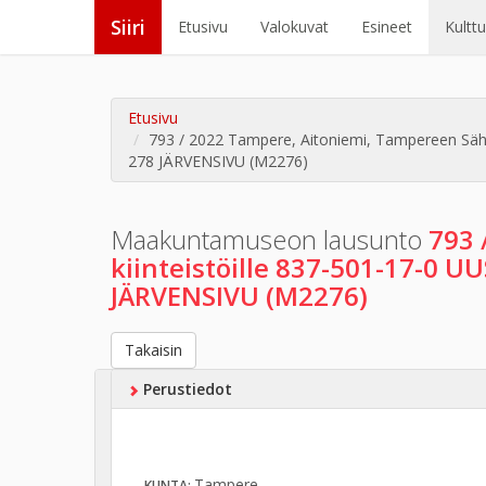
Siiri
Etusivu
Valokuvat
Esineet
Kultt
Etusivu
793 / 2022 Tampere, Aitoniemi, Tampereen Sähk
278 JÄRVENSIVU (M2276)
Maakuntamuseon lausunto
793 
kiinteistöille 837-501-17-0 U
JÄRVENSIVU (M2276)
Takaisin
Perustiedot
Tampere
KUNTA: