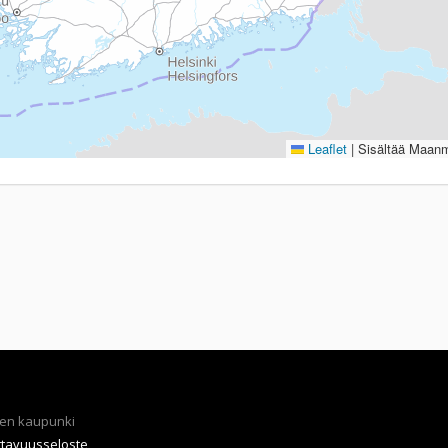
Leaflet
|
Sisältää Maanmi
en kaupunki
ttavuusseloste