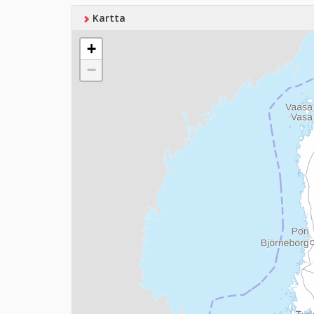
Kartta
+
−