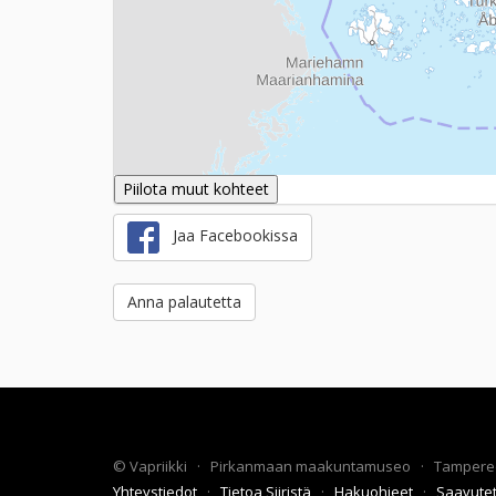
Piilota muut kohteet
Jaa Facebookissa
Anna palautetta
©
Vapriikki
·
Pirkanmaan maakuntamuseo
·
Tampere
Yhteystiedot
·
Tietoa Siiristä
·
Hakuohjeet
·
Saavute