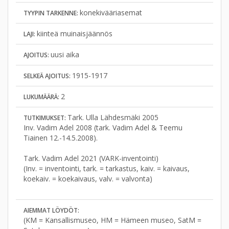
konekivääriasemat
TYYPIN TARKENNE:
kiinteä muinaisjäännös
LAJI:
uusi aika
AJOITUS:
1915-1917
SELKEÄ AJOITUS:
2
LUKUMÄÄRÄ:
Tark. Ulla Lähdesmäki 2005
TUTKIMUKSET:
Inv. Vadim Adel 2008 (tark. Vadim Adel & Teemu
Tiainen 12.-14.5.2008).
Tark. Vadim Adel 2021 (VARK-inventointi)
(Inv. = inventointi, tark. = tarkastus, kaiv. = kaivaus,
koekaiv. = koekaivaus, valv. = valvonta)
AIEMMAT LÖYDÖT:
(KM = Kansallismuseo, HM = Hämeen museo, SatM =