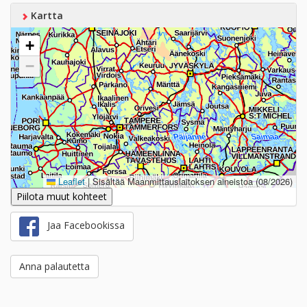
Kartta
+
−
Leaflet
|
Sisältää Maanmittauslaitoksen aineistoa (08/2026)
Piilota muut kohteet
Jaa Facebookissa
Anna palautetta