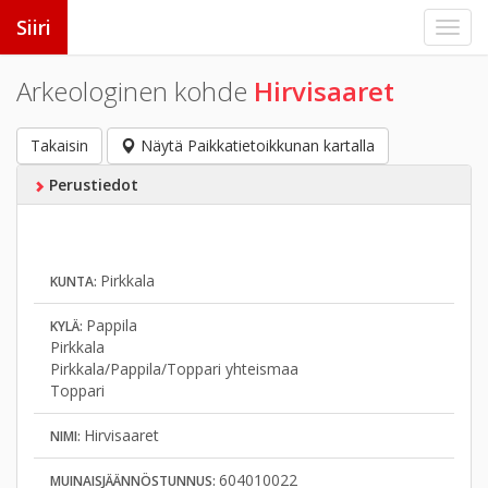
Siiri
Arkeologinen kohde
Hirvisaaret
Takaisin
Näytä Paikkatietoikkunan kartalla
Perustiedot
Pirkkala
KUNTA:
Pappila
KYLÄ:
Pirkkala
Pirkkala/Pappila/Toppari yhteismaa
Toppari
Hirvisaaret
NIMI:
604010022
MUINAISJÄÄNNÖSTUNNUS: