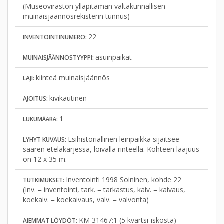
(Museoviraston ylläpitämän valtakunnallisen
muinaisjäännösrekisterin tunnus)
22
INVENTOINTINUMERO:
asuinpaikat
MUINAISJÄÄNNÖSTYYPPI:
kiinteä muinaisjäännös
LAJI:
kivikautinen
AJOITUS:
1
LUKUMÄÄRÄ:
Esihistoriallinen leiripaikka sijaitsee
LYHYT KUVAUS:
saaren eteläkärjessä, loivalla rinteellä. Kohteen laajuus
on 12 x 35 m.
Inventointi 1998 Soininen, kohde 22
TUTKIMUKSET:
(Inv. = inventointi, tark. = tarkastus, kaiv. = kaivaus,
koekaiv. = koekaivaus, valv. = valvonta)
KM 31467:1 (5 kvartsi-iskosta)
AIEMMAT LÖYDÖT: