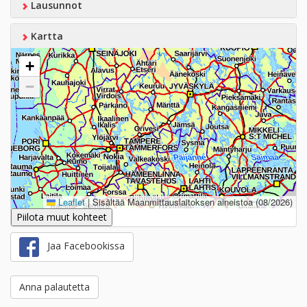
Lausunnot
Kartta
+
−
Leaflet
|
Sisältää Maanmittauslaitoksen aineistoa (08/2026)
Piilota muut kohteet
Jaa Facebookissa
Anna palautetta