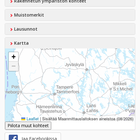
Rakennetun ympäristön kohteet
Muistomerkit
Lausunnot
Kartta
+
−
Leaflet
|
Sisältää Maanmittauslaitoksen aineistoa (08/2026)
Piilota muut kohteet
Jaa Facebookissa