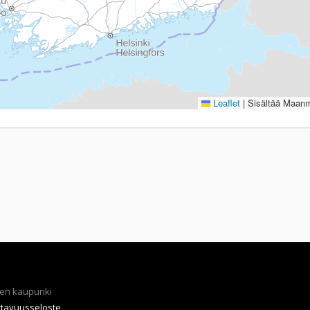
Leaflet
|
Sisältää Maanmi
en kaupunki
ttavuusseloste