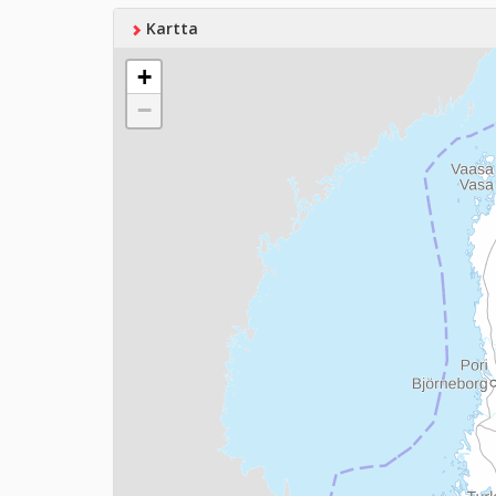
Kartta
+
−