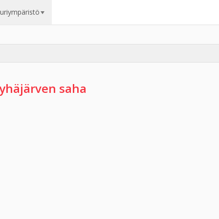
uuriympäristö
yhäjärven saha