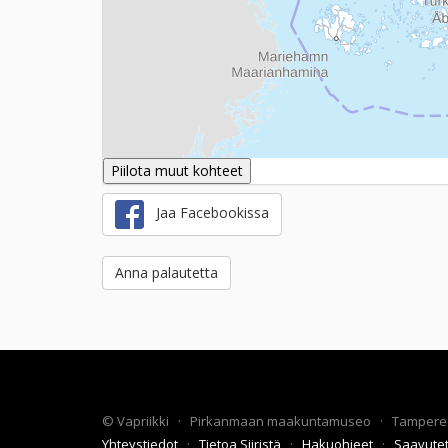
Piilota muut kohteet
Jaa Facebookissa
Anna palautetta
©
Vapriikki
·
Pirkanmaan maakuntamuseo
·
Tampere
Yhteystiedot
·
Tietoa Siiristä
·
Hakuohjeet
·
Saavute