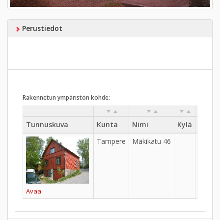
Perustiedot
Rakennetun ympäristön kohde:
Tunnuskuva
Kunta
Nimi
Kylä
Kaupu
Tampere
Mäkikatu 46
Ylä-Pi
Avaa