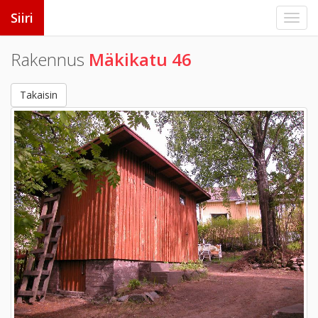
Siiri
Rakennus
Mäkikatu 46
Takaisin