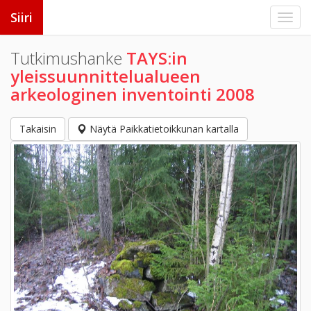
Siiri
Tutkimushanke
TAYS:in
yleissuunnittelualueen
arkeologinen inventointi 2008
Takaisin
Näytä Paikkatietoikkunan kartalla