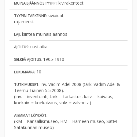
kivirakenteet
MUINAISJÄÄNNÖSTYYPPI:
kiviaidat
TYYPIN TARKENNE:
rajamerkit
kiinteä muinaisjäännös
LAJI:
uusi aika
AJOITUS:
1905-1910
SELKEÄ AJOITUS:
10
LUKUMÄÄRÄ:
Inv. Vadim Adel 2008 (tark. Vadim Adel &
TUTKIMUKSET:
Teemu Tiainen 5.5.2008).
(Inv. = inventointi, tark. = tarkastus, kaiv. = kaivaus,
koekaiv. = koekaivaus, valv. = valvonta)
AIEMMAT LÖYDÖT:
(KM = Kansallismuseo, HM = Hämeen museo, SatM =
Satakunnan museo)