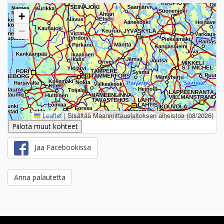
+
−
Leaflet
|
Sisältää Maanmittauslaitoksen aineistoa (08/2026)
Piilota muut kohteet
Jaa Facebookissa
Anna palautetta