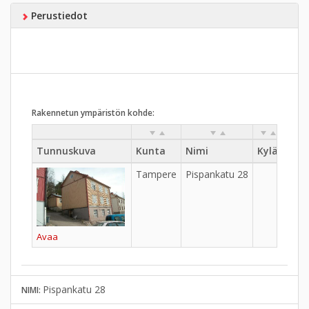
Perustiedot
Rakennetun ympäristön kohde:
Tunnuskuva
Kunta
Nimi
Kylä
Kau
Tampere
Pispankatu 28
Ylä-P
Avaa
Pispankatu 28
NIMI: