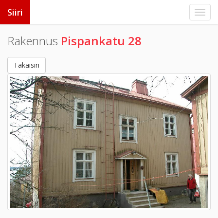
Siiri
Rakennus
Pispankatu 28
Takaisin