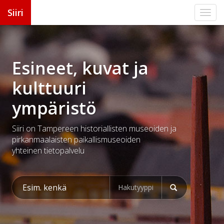
Siiri
Esineet, kuvat ja
kulttuuri
ympäristö
Siiri on Tampereen historiallisten museoiden ja
pirkanmaalaisten
paikallismuseoiden
yhteinen tietopalvelu
Hakutyyppi