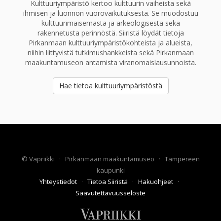
Kulttuuriympäristö kertoo kulttuurin vaiheista sekä
ihmisen ja luonnon vuorovaikutuksesta. Se muodostuu
kulttuurimaisemasta ja arkeologisesta sekä
rakennetusta perinnöstä. Siiristä löydät tietoja
Pirkanmaan kulttuuriympäristökohteista ja alueista,
niihin liittyvistä tutkimushankkeista sekä Pirkanmaan
maakuntamuseon antamista viranomaislausunnoista.
Hae tietoa kulttuuriympäristöstä
©
Vapriikki
·
Pirkanmaan maakuntamuseo
·
Tampereen
kaupunki
Yhteystiedot
·
Tietoa Siiristä
·
Hakuohjeet
·
Saavutettavuusseloste