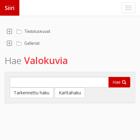
Siiri
Tiedotuskuvat
Galleriat
Hae
Valokuvia
Hae
Tarkennettu haku
Karttahaku