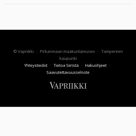
©
Vapriikki
·
Pirkanmaan maakuntamuseo
·
Tampereen
kaupunki
Yhteystiedot
·
Tietoa Siiristä
·
Hakuohjeet
·
Saavutettavuusseloste