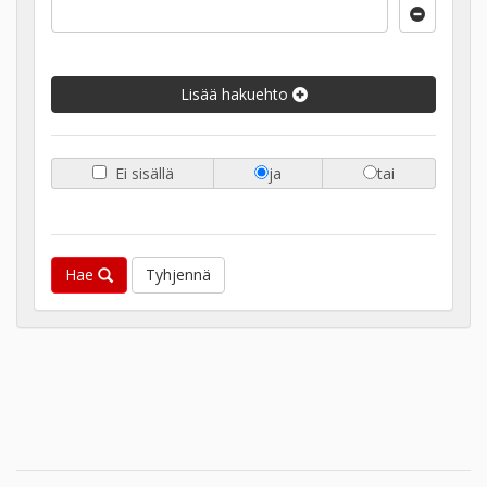
Lisää hakuehto
Ei sisällä
ja
tai
Hae
Tyhjennä