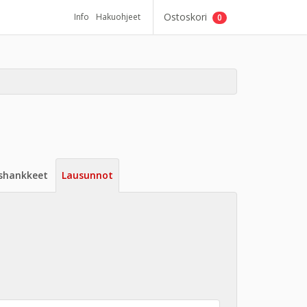
Ostoskori
Info
Hakuohjeet
0
shankkeet
Lausunnot