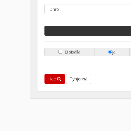
Ei sisällä
ja
Hae
Tyhjennä