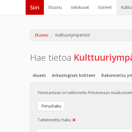
Siiri
Etusivu
Valokuvat
Esineet
Kultt
Etusivu
Kulttuuriympäristö
Hae tietoa
Kulttuuri
ympä
Alueet
Arkeologiset kohteet
Rakennettu ym
Tietokantaan on tallennettu Pirkanmaan maakuntam
Perushaku
Tarkennettu haku