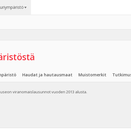
uuriympäristö
ristöstä
päristö
Haudat ja hautausmaat
Muistomerkit
Tutkimu
useon viranomaislausunnot vuoden 2013 alusta.