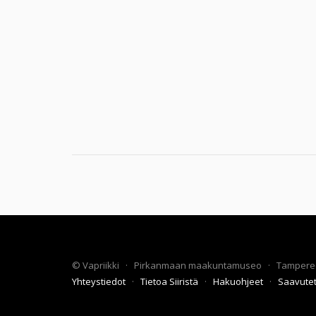
©
Vapriikki
·
Pirkanmaan maakuntamuseo
·
Tampere
Yhteystiedot
·
Tietoa Siiristä
·
Hakuohjeet
·
Saavute