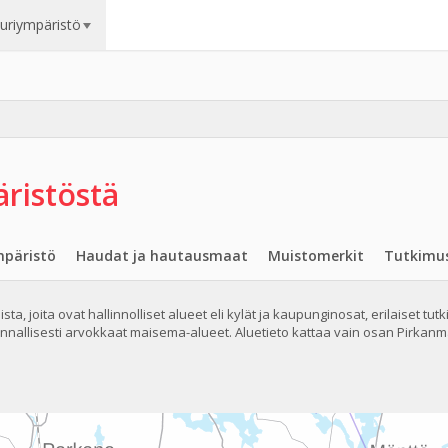
uuriympäristö
ristöstä
päristö
Haudat ja hautausmaat
Muistomerkit
Tutkimu
ta, joita ovat hallinnolliset alueet eli kylät ja kaupunginosat, erilaiset tut
nallisesti arvokkaat maisema-alueet. Aluetieto kattaa vain osan Pirkanma