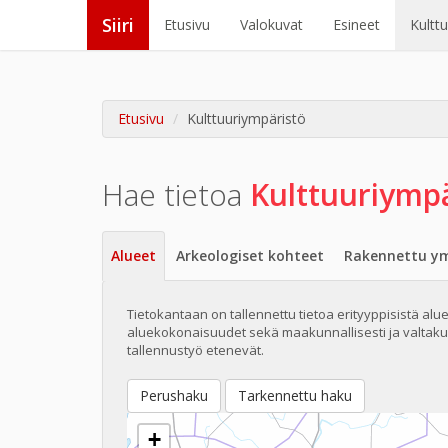
Siiri
Etusivu
Valokuvat
Esineet
Kultt
Etusivu
Kulttuuriympäristö
Hae tietoa
Kulttuuri
ympä
Alueet
Arkeologiset kohteet
Rakennettu ym
Tietokantaan on tallennettu tietoa erityyppisistä alueis
aluekokonaisuudet sekä maakunnallisesti ja valtakun
tallennustyö etenevät.
Perushaku
Tarkennettu haku
+