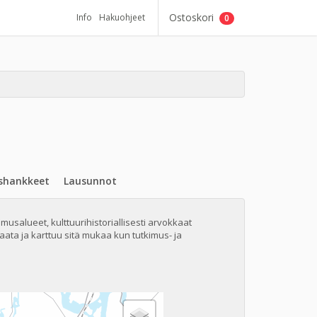
Ostoskori
Info
Hakuohjeet
0
shankkeet
Lausunnot
kimusalueet, kulttuurihistoriallisesti arvokkaat
ata ja karttuu sitä mukaa kun tutkimus- ja