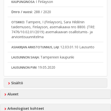
I Finlayson
KAUPUNGINOSA:
Dnro / vuosi:
288 / 2020
Tampere, I (Finlayson), Sara Hildénin
OTSIKKO:
taidemuseo, Finlayson, asemakaava nro 8800. (TRE:
7476/10.02.01/2019) asemakaavan osallistumis- ja
arviointisuunnitelma
12.03.01.10 Lausunto
ASIAKIRJAN ARKISTOTUNNUS, LAJI:
Tampereen kaupunki
LAUSUNNON SAAJA:
19.05.2020
LAUSUNNON PVM:
Sisältö
Alueet
Arkeologiset kohteet