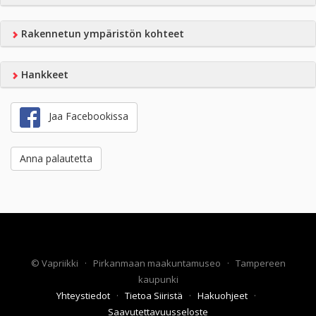
Rakennetun ympäristön kohteet
Hankkeet
Jaa Facebookissa
Anna palautetta
©
Vapriikki
·
Pirkanmaan maakuntamuseo
·
Tampereen
kaupunki
Yhteystiedot
·
Tietoa Siiristä
·
Hakuohjeet
·
Saavutettavuusseloste