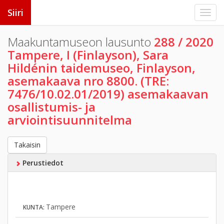
Siiri
Maakuntamuseon lausunto
288 / 2020
Tampere, I (Finlayson), Sara
Hildénin taidemuseo, Finlayson,
asemakaava nro 8800. (TRE:
7476/10.02.01/2019) asemakaavan
osallistumis- ja
arviointisuunnitelma
Takaisin
Perustiedot
Tampere
KUNTA: