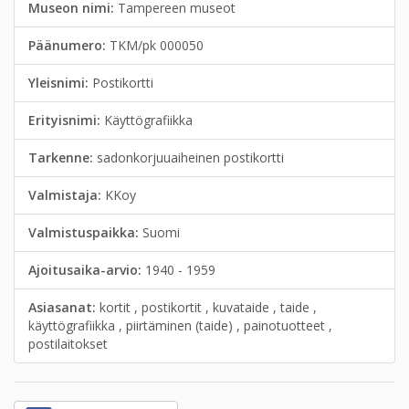
Museon nimi:
Tampereen museot
Päänumero:
TKM/pk 000050
Yleisnimi:
Postikortti
Erityisnimi:
Käyttögrafiikka
Tarkenne:
sadonkorjuuaiheinen postikortti
Valmistaja:
KKoy
Valmistuspaikka:
Suomi
Ajoitusaika-arvio:
1940 - 1959
Asiasanat:
kortit , postikortit , kuvataide , taide ,
käyttögrafiikka , piirtäminen (taide) , painotuotteet ,
postilaitokset