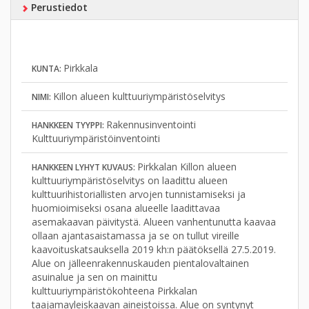
Perustiedot
Pirkkala
KUNTA:
Killon alueen kulttuuriympäristöselvitys
NIMI:
Rakennusinventointi
HANKKEEN TYYPPI:
Kulttuuriympäristöinventointi
Pirkkalan Killon alueen
HANKKEEN LYHYT KUVAUS:
kulttuuriympäristöselvitys on laadittu alueen
kulttuurihistoriallisten arvojen tunnistamiseksi ja
huomioimiseksi osana alueelle laadittavaa
asemakaavan päivitystä. Alueen vanhentunutta kaavaa
ollaan ajantasaistamassa ja se on tullut vireille
kaavoituskatsauksella 2019 kh:n päätöksellä 27.5.2019.
Alue on jälleenrakennuskauden pientalovaltainen
asuinalue ja sen on mainittu
kulttuuriympäristökohteena Pirkkalan
taajamayleiskaavan aineistoissa. Alue on syntynyt