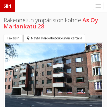
Siiri
Rakennetun ympäristön kohde
As Oy
Mariankatu 28
Takaisin
Näytä Paikkatietoikkunan kartalla