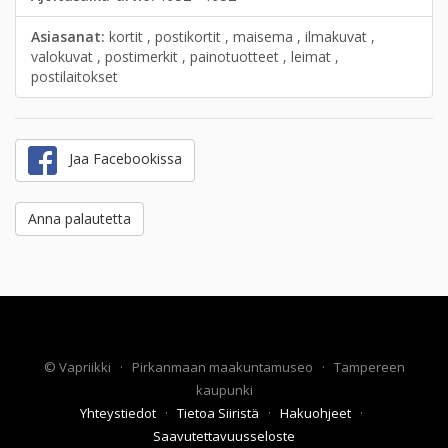
Asiasanat:
kortit , postikortit , maisema , ilmakuvat ,
valokuvat , postimerkit , painotuotteet , leimat ,
postilaitokset
Jaa Facebookissa
Anna palautetta
©
Vapriikki
·
Pirkanmaan maakuntamuseo
·
Tampereen
kaupunki
Yhteystiedot
·
Tietoa Siiristä
·
Hakuohjeet
·
Saavutettavuusseloste