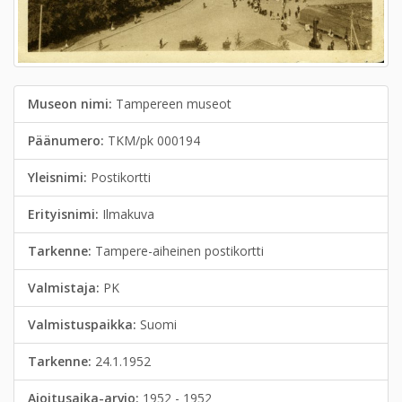
Museon nimi:
Tampereen museot
Päänumero:
TKM/pk 000194
Yleisnimi:
Postikortti
Erityisnimi:
Ilmakuva
Tarkenne:
Tampere-aiheinen postikortti
Valmistaja:
PK
Valmistuspaikka:
Suomi
Tarkenne:
24.1.1952
Ajoitusaika-arvio:
1952 - 1952