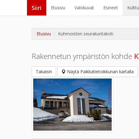
Siiri
Etusivu
Valokuvat
Esineet
Kultt
Etusivu
Kuhmoisten seurakuntakoti
Rakennetun ympäristön kohde
K
Takaisin
Näytä Paikkatietoikkunan kartalla