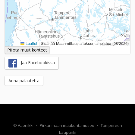
Leaflet
|
Sisältää Maanmittauslaitoksen aineistoa (08/2026)
Piilota muut kohteet
Jaa Facebookissa
Anna palautetta
©
Vapriikki
·
Pirkanmaan maakuntamuseo
·
Tampereen
kaupunki