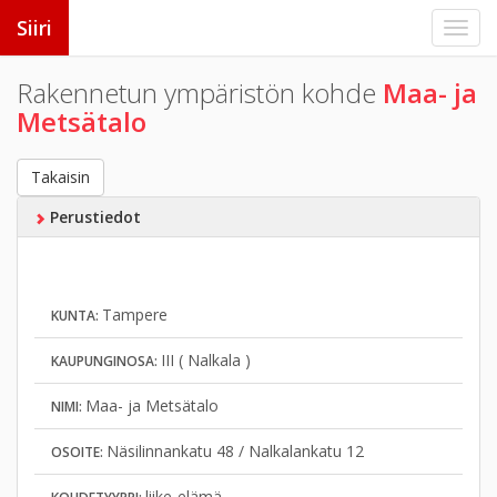
Siiri
Rakennetun ympäristön kohde
Maa- ja
Metsätalo
Takaisin
Perustiedot
Tampere
KUNTA:
III ( Nalkala )
KAUPUNGINOSA:
Maa- ja Metsätalo
NIMI:
Näsilinnankatu 48 / Nalkalankatu 12
OSOITE:
liike-elämä