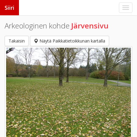
Siiri
Arkeologinen kohde
Järvensivu
Takaisin
Näytä Paikkatietoikkunan kartalla