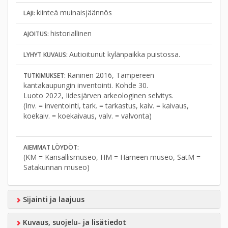
kiinteä muinaisjäännös
LAJI:
historiallinen
AJOITUS:
Autioitunut kylänpaikka puistossa.
LYHYT KUVAUS:
Raninen 2016, Tampereen
TUTKIMUKSET:
kantakaupungin inventointi. Kohde 30.
Luoto 2022, Iidesjärven arkeologinen selvitys.
(Inv. = inventointi, tark. = tarkastus, kaiv. = kaivaus,
koekaiv. = koekaivaus, valv. = valvonta)
AIEMMAT LÖYDÖT:
(KM = Kansallismuseo, HM = Hämeen museo, SatM =
Satakunnan museo)
Sijainti ja laajuus
Kuvaus, suojelu- ja lisätiedot