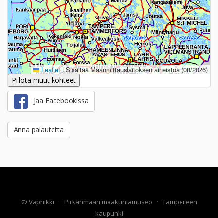
Leaflet
|
Sisältää Maanmittauslaitoksen aineistoa (08/2026)
Piilota muut kohteet
Jaa Facebookissa
Anna palautetta
©
Vapriikki
·
Pirkanmaan maakuntamuseo
·
Tampereen
kaupunki