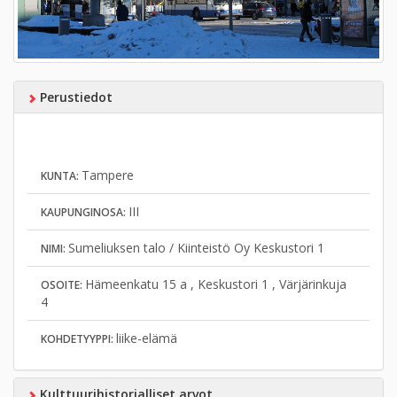
Perustiedot
Tampere
KUNTA:
III
KAUPUNGINOSA:
Sumeliuksen talo / Kiinteistö Oy Keskustori 1
NIMI:
Hämeenkatu 15 a , Keskustori 1 , Värjärinkuja
OSOITE:
4
liike-elämä
KOHDETYYPPI:
Kulttuurihistorialliset arvot