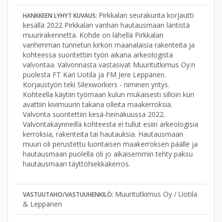
Pirkkalan seurakunta korjautti
HANKKEEN LYHYT KUVAUS:
kesällä 2022 Pirkkalan vanhan hautausmaan läntistä
muurirakennetta. Kohde on lähellä Pirkkalan
vanhimman tunnetun kirkon maanalaisia rakenteita ja
kohteessa suoritettiin työn aikana arkeologista
valvontaa. Valvonnasta vastasivat Muuritutkimus Oy:n
puolesta FT Kari Uotila ja FM Jere Leppänen.
Korjaustyön teki Silexworkers - niminen yritys.
Kohteella käytiin työmaan kulun mukaisesti silloin kun
avattiin kivimuurin takana olleita maakerroksia.
Valvonta suoritettiin kesä-heinäkuussa 2022.
Valvontakäynneillä kohteesta ei tullut esiin arkeologisia
kerroksia, rakenteita tai hautauksia. Hautausmaan
muuri oli perustettu luontaisen maakerroksen päälle ja
hautausmaan puolella oli jo aikaisemmin tehty paksu
hautausmaan täyttöhiekkakerros.
Muuritutkimus Oy / Uotila
VASTUUTAHO/VASTUUHENKILÖ:
& Leppänen