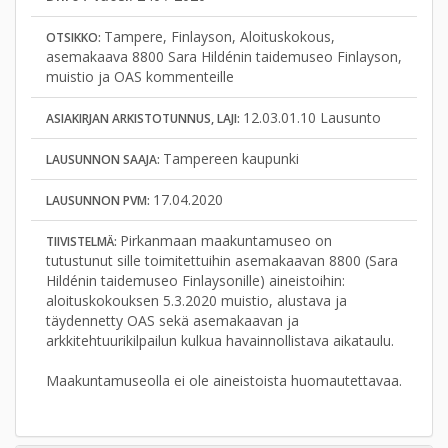
Tampere, Finlayson, Aloituskokous,
OTSIKKO:
asemakaava 8800 Sara Hildénin taidemuseo Finlayson,
muistio ja OAS kommenteille
12.03.01.10 Lausunto
ASIAKIRJAN ARKISTOTUNNUS, LAJI:
Tampereen kaupunki
LAUSUNNON SAAJA:
17.04.2020
LAUSUNNON PVM:
Pirkanmaan maakuntamuseo on
TIIVISTELMÄ:
tutustunut sille toimitettuihin asemakaavan 8800 (Sara
Hildénin taidemuseo Finlaysonille) aineistoihin:
aloituskokouksen 5.3.2020 muistio, alustava ja
täydennetty OAS sekä asemakaavan ja
arkkitehtuurikilpailun kulkua havainnollistava aikataulu.
Maakuntamuseolla ei ole aineistoista huomautettavaa.