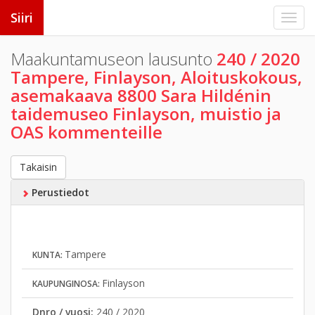
Siiri
Maakuntamuseon lausunto
240 / 2020
Tampere, Finlayson, Aloituskokous,
asemakaava 8800 Sara Hildénin
taidemuseo Finlayson, muistio ja
OAS kommenteille
Takaisin
Perustiedot
Tampere
KUNTA:
Finlayson
KAUPUNGINOSA:
Dnro / vuosi:
240 / 2020