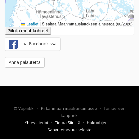
Leaflet
|
Sisältää Maanmittauslaitoksen aineistoa (08/2026)
Piilota muut kohteet
Jaa Facebookissa
Anna palautetta
©
Vapriikki
·
Pirkanmaan maakuntamuseo
·
Tampereen
kaupunki
Yhteystiedot
·
Tietoa Siiristä
·
Hakuohjeet
·
Saavutettavuusseloste