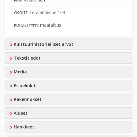
NIMI:
Terälahdentie 163
OSOITE:
maatalous
KOHDETYYPPI:
Kulttuurihistorialliset arvot
Tekstitiedot
Media
Esinelinkit
Rakennukset
Alueet
Hankkeet