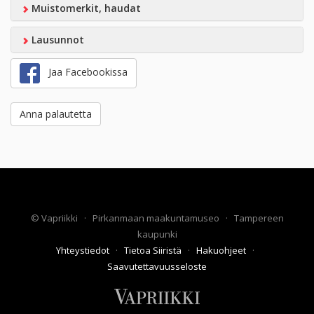
Muistomerkit, haudat
Lausunnot
Jaa Facebookissa
Anna palautetta
©
Vapriikki
·
Pirkanmaan maakuntamuseo
·
Tampereen
kaupunki
Yhteystiedot
·
Tietoa Siiristä
·
Hakuohjeet
·
Saavutettavuusseloste