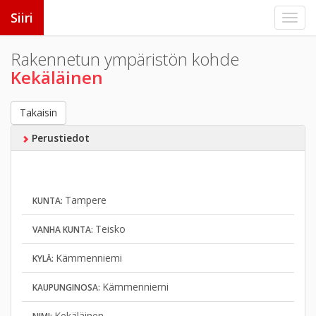
Siiri
Rakennetun ympäristön kohde
Kekäläinen
Takaisin
Perustiedot
Tampere
KUNTA:
Teisko
VANHA KUNTA:
Kämmenniemi
KYLÄ:
Kämmenniemi
KAUPUNGINOSA:
Kekäläinen