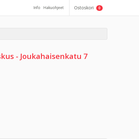
Ostoskori
Info
Hakuohjeet
0
skus - Joukahaisenkatu 7