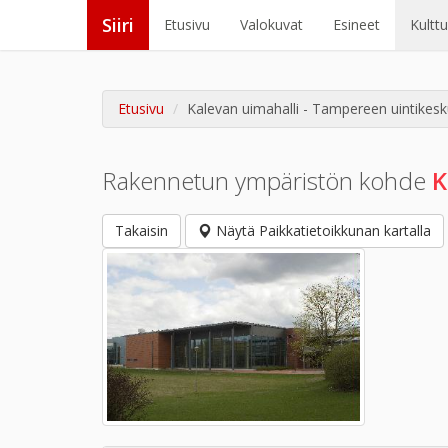
Siiri
Etusivu
Valokuvat
Esineet
Kultt
Etusivu
Kalevan uimahalli - Tampereen uintikesk
Rakennetun ympäristön kohde
K
Takaisin
Näytä Paikkatietoikkunan kartalla