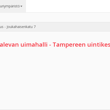
uuriympäristö
us - Joukahaisenkatu 7
alevan uimahalli - Tampereen uintike