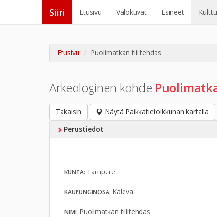
Siiri
Etusivu
Valokuvat
Esineet
Kultt
Etusivu
Puolimatkan tiilitehdas
Arkeologinen kohde
Puolimatka
Takaisin
Näytä Paikkatietoikkunan kartalla
Perustiedot
Tampere
KUNTA:
Kaleva
KAUPUNGINOSA:
Puolimatkan tiilitehdas
NIMI: