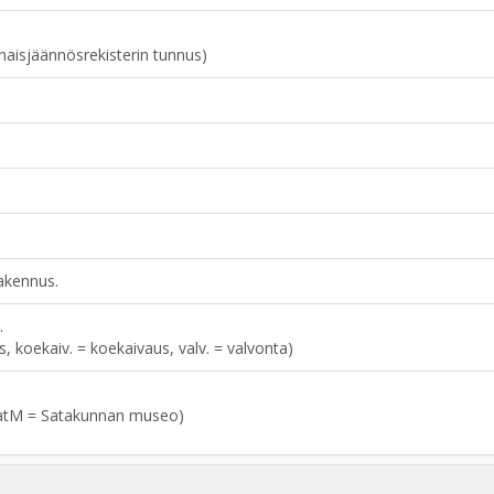
naisjäännösrekisterin tunnus)
rakennus.
.
aus, koekaiv. = koekaivaus, valv. = valvonta)
atM = Satakunnan museo)