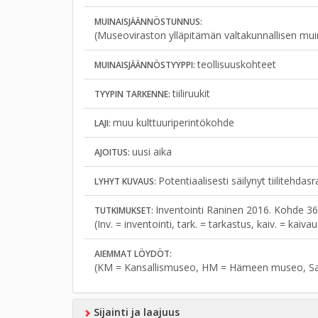
MUINAISJÄÄNNÖSTUNNUS:
(Museoviraston ylläpitämän valtakunnallisen mui
teollisuuskohteet
MUINAISJÄÄNNÖSTYYPPI:
tiiliruukit
TYYPIN TARKENNE:
muu kulttuuriperintökohde
LAJI:
uusi aika
AJOITUS:
Potentiaalisesti säilynyt tiilitehdas
LYHYT KUVAUS:
Inventointi Raninen 2016. Kohde 36
TUTKIMUKSET:
(Inv. = inventointi, tark. = tarkastus, kaiv. = kaiv
AIEMMAT LÖYDÖT:
(KM = Kansallismuseo, HM = Hämeen museo, S
Sijainti ja laajuus