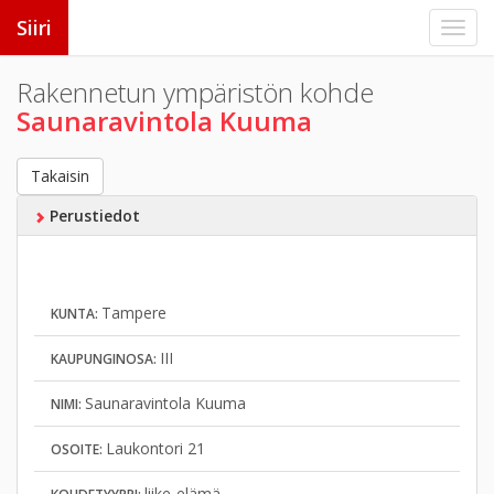
Siiri
Rakennetun ympäristön kohde
Saunaravintola Kuuma
Takaisin
Perustiedot
Tampere
KUNTA:
III
KAUPUNGINOSA:
Saunaravintola Kuuma
NIMI:
Laukontori 21
OSOITE:
liike-elämä