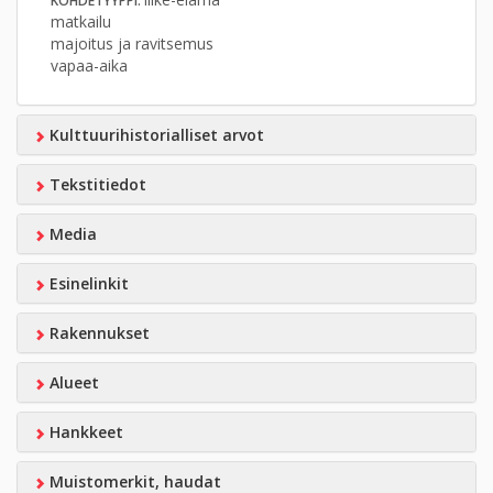
KOHDETYYPPI:
matkailu
majoitus ja ravitsemus
vapaa-aika
Kulttuurihistorialliset arvot
Tekstitiedot
Media
Esinelinkit
Rakennukset
Alueet
Hankkeet
Muistomerkit, haudat