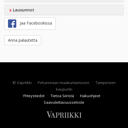
Lausunnot
Jaa Facebookissa
Anna palautetta
©
Vapriikki
·
Pirkanmaan maakuntamuseo
·
Tampereen
kaupunki
Yhteystiedot
·
Tietoa Siiristä
·
Hakuohjeet
·
Saavutettavuusseloste