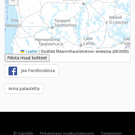
−
Leaflet
|
Sisältää Maanmittauslaitoksen aineistoa (08/2026)
Piilota muut kohteet
Jaa Facebookissa
Anna palautetta
©
Vapriikki
·
Pirkanmaan maakuntamuseo
·
Tampereen