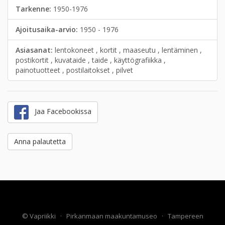
Tarkenne:
1950-1976
Ajoitusaika-arvio:
1950 - 1976
Asiasanat:
lentokoneet , kortit , maaseutu , lentäminen ,
postikortit , kuvataide , taide , käyttögrafiikka ,
painotuotteet , postilaitokset , pilvet
Jaa Facebookissa
Anna palautetta
©
Vapriikki
·
Pirkanmaan maakuntamuseo
·
Tampereen