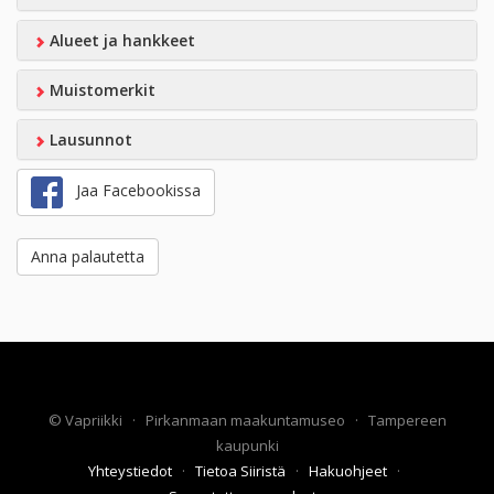
Alueet ja hankkeet
Muistomerkit
Lausunnot
Jaa Facebookissa
Anna palautetta
©
Vapriikki
·
Pirkanmaan maakuntamuseo
·
Tampereen
kaupunki
Yhteystiedot
·
Tietoa Siiristä
·
Hakuohjeet
·