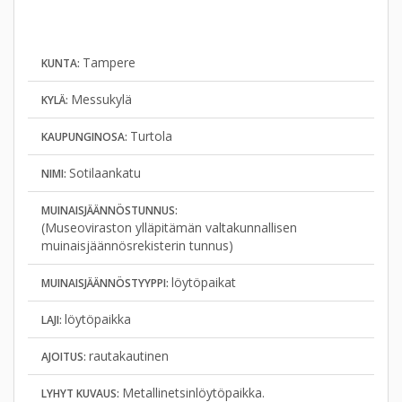
Tampere
KUNTA:
Messukylä
KYLÄ:
Turtola
KAUPUNGINOSA:
Sotilaankatu
NIMI:
MUINAISJÄÄNNÖSTUNNUS:
(Museoviraston ylläpitämän valtakunnallisen
muinaisjäännösrekisterin tunnus)
löytöpaikat
MUINAISJÄÄNNÖSTYYPPI:
löytöpaikka
LAJI:
rautakautinen
AJOITUS:
Metallinetsinlöytöpaikka.
LYHYT KUVAUS: