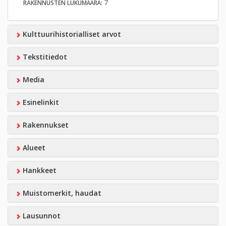
7
RAKENNUSTEN LUKUMÄÄRÄ:
Kulttuurihistorialliset arvot
Tekstitiedot
Media
Esinelinkit
Rakennukset
Alueet
Hankkeet
Muistomerkit, haudat
Lausunnot