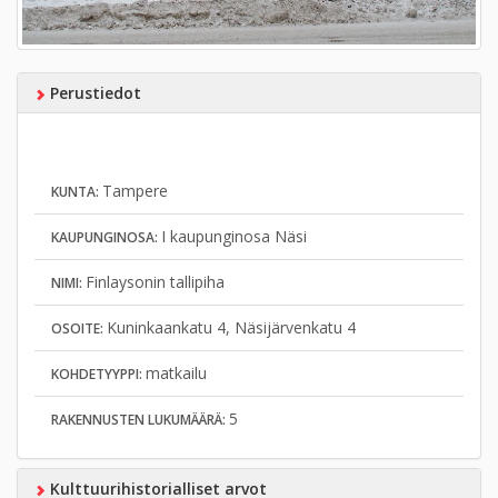
Perustiedot
Tampere
KUNTA:
I kaupunginosa Näsi
KAUPUNGINOSA:
Finlaysonin tallipiha
NIMI:
Kuninkaankatu 4, Näsijärvenkatu 4
OSOITE:
matkailu
KOHDETYYPPI:
5
RAKENNUSTEN LUKUMÄÄRÄ:
Kulttuurihistorialliset arvot