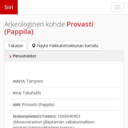
Siiri
Arkeologinen kohde
Provasti
(Pappila)
Takaisin
Näytä Paikkatietoikkunan kartalla
Perustiedot
Tampere
KUNTA:
Takahuhti
KYLÄ:
Provasti (Pappila)
NIMI:
1000040453
MUINAISJÄÄNNÖSTUNNUS:
(Museoviraston ylläpitämän valtakunnallisen
muinaisjäännösrekisterin tunnus)