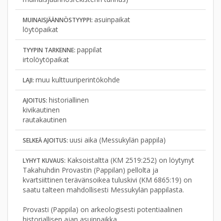
asuinpaikat
MUINAISJÄÄNNÖSTYYPPI:
löytöpaikat
pappilat
TYYPIN TARKENNE:
irtolöytöpaikat
muu kulttuuriperintökohde
LAJI:
historiallinen
AJOITUS:
kivikautinen
rautakautinen
uusi aika (Messukylän pappila)
SELKEÄ AJOITUS:
Kaksoistaltta (KM 2519:252) on löytynyt
LYHYT KUVAUS:
Takahuhdin Provastin (Pappilan) pellolta ja
kvartsiittinen terävänsoikea tuluskivi (KM 6865:19) on
saatu talteen mahdollisesti Messukylän pappilasta.
Provasti (Pappila) on arkeologisesti potentiaalinen
historiallisen ajan asuinpaikka