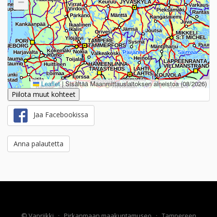
−
Leaflet
|
Sisältää Maanmittauslaitoksen aineistoa (08/2026)
Piilota muut kohteet
Jaa Facebookissa
Anna palautetta
©
Vapriikki
·
Pirkanmaan maakuntamuseo
·
Tampereen