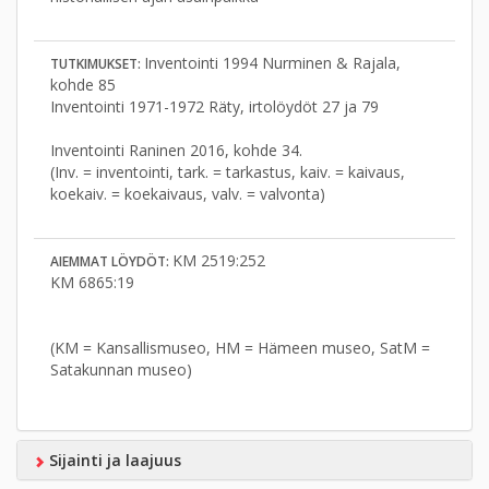
Inventointi 1994 Nurminen & Rajala,
TUTKIMUKSET:
kohde 85
Inventointi 1971-1972 Räty, irtolöydöt 27 ja 79
Inventointi Raninen 2016, kohde 34.
(Inv. = inventointi, tark. = tarkastus, kaiv. = kaivaus,
koekaiv. = koekaivaus, valv. = valvonta)
KM 2519:252
AIEMMAT LÖYDÖT:
KM 6865:19
(KM = Kansallismuseo, HM = Hämeen museo, SatM =
Satakunnan museo)
Sijainti ja laajuus