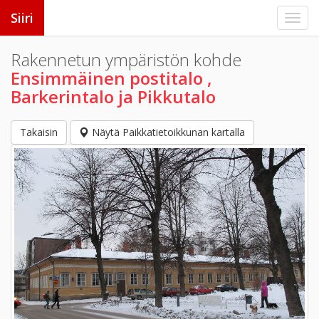
Siiri
Rakennetun ympäristön kohde
Ensimmäinen postitalo ,
Barkerintalo ja Pikkutalo
Takaisin
Näytä Paikkatietoikkunan kartalla