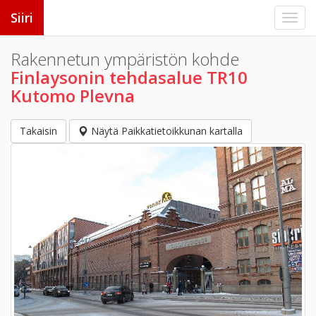
Siiri
Rakennetun ympäristön kohde
Finlaysonin tehdasalue TR10
Kutomo Plevna
Takaisin
Näytä Paikkatietoikkunan kartalla