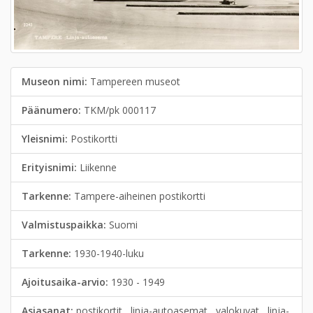
Museon nimi:
Tampereen museot
Päänumero:
TKM/pk 000117
Yleisnimi:
Postikortti
Erityisnimi:
Liikenne
Tarkenne:
Tampere-aiheinen postikortti
Valmistuspaikka:
Suomi
Tarkenne:
1930-1940-luku
Ajoitusaika-arvio:
1930 - 1949
Asiasanat:
postikortit , linja-autoasemat , valokuvat , linja-