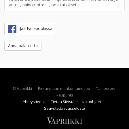
autot , painotuotteet , postilaitokset
Jaa Facebookissa
Anna palautetta
©
Vapriikki
·
Pirkanmaan maakuntamuseo
·
Tampereen
kaupunki
Yhteystiedot
·
Tietoa Siiristä
·
Hakuohjeet
·
Saavutettavuusseloste