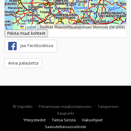
Leaflet
|
Sisältää Maanmittauslaitoksen aineistoa (08/2026)
Piilota muut kohteet
Jaa Facebookissa
Anna palautetta
©
Vapriikki
·
Pirkanmaan maakuntamuseo
·
Tampereen
kaupunki
Yhteystiedot
·
Tietoa Siiristä
·
Hakuohjeet
·
Saavutettavuusseloste