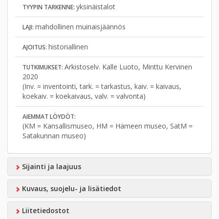
yksinäistalot
TYYPIN TARKENNE:
mahdollinen muinaisjäännös
LAJI:
historiallinen
AJOITUS:
Arkistoselv. Kalle Luoto, Minttu Kervinen
TUTKIMUKSET:
2020
(Inv. = inventointi, tark. = tarkastus, kaiv. = kaivaus,
koekaiv. = koekaivaus, valv. = valvonta)
AIEMMAT LÖYDÖT:
(KM = Kansallismuseo, HM = Hämeen museo, SatM =
Satakunnan museo)
Sijainti ja laajuus
Kuvaus, suojelu- ja lisätiedot
Liitetiedostot