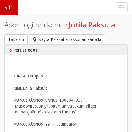
Siiri
Arkeologinen kohde
Jutila Paksula
Takaisin
Näytä Paikkatietoikkunan kartalla
Perustiedot
Tampere
KUNTA:
Jutila Paksula
NIMI:
1000041330
MUINAISJÄÄNNÖSTUNNUS:
(Museoviraston ylläpitämän valtakunnallisen
muinaisjäännösrekisterin tunnus)
asuinpaikat
MUINAISJÄÄNNÖSTYYPPI: