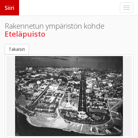
Siiri
Rakennetun ympäristön kohde
Eteläpuisto
Takaisin