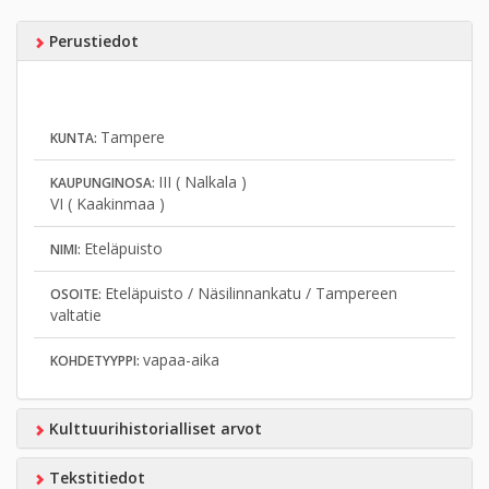
Perustiedot
Tampere
KUNTA:
III ( Nalkala )
KAUPUNGINOSA:
VI ( Kaakinmaa )
Eteläpuisto
NIMI:
Eteläpuisto / Näsilinnankatu / Tampereen
OSOITE:
valtatie
vapaa-aika
KOHDETYYPPI:
Kulttuurihistorialliset arvot
Tekstitiedot