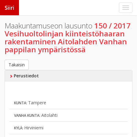
Siiri
Maakuntamuseon lausunto
150 / 2017
Vesihuoltolinjan kiinteistöhaaran
rakentaminen Aitolahden Vanhan
pappilan ympäristössä
Takaisin
Perustiedot
Tampere
KUNTA:
Aitolahti
VANHA KUNTA:
Hirviniemi
KYLÄ: