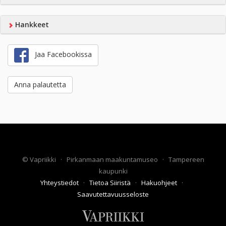
Hankkeet
Jaa Facebookissa
Anna palautetta
©
Vapriikki
·
Pirkanmaan maakuntamuseo
·
Tampereen
kaupunki
Yhteystiedot
·
Tietoa Siiristä
·
Hakuohjeet
·
Saavutettavuusseloste